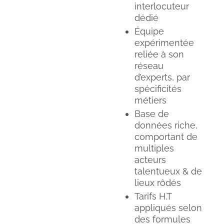
interlocuteur
dédié
Équipe
expérimentée
reliée à son
réseau
d’experts, par
spécificités
métiers
Base de
données riche,
comportant de
multiples
acteurs
talentueux & de
lieux rôdés
Tarifs H.T
appliqués selon
des formules