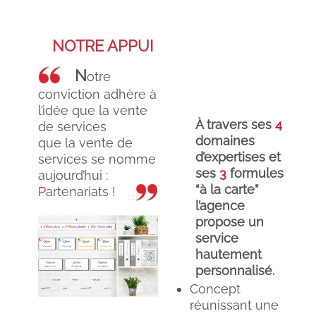
NOTRE APPUI
N
otre
conviction adhère à
l’idée que la vente
À travers ses
4
de services
domaines
que la vente de
d’expertises et
services se nomme
ses
3
formules
aujourd’hui :
“à la carte”
P
artenariats !
l’agence
propose un
service
hautement
personnalisé.
Concept
réunissant une